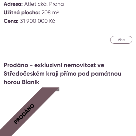
Adresa:
Atletická, Praha
Užitná plocha:
208 m²
Cena:
31 900 000 Kč
Více
Prodáno - exkluzivní nemovitost ve
Středočeském kraji přímo pod památnou
horou Blaník
PRODÁNO