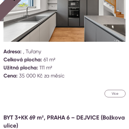
Adresa:
, Tuřany
Celková plocha:
61 m²
Užitná plocha:
111 m²
Cena:
35 000 Kč za měsíc
Více
BYT 3+KK 69 m², PRAHA 6 – DEJVICE (Božkova
ulice)