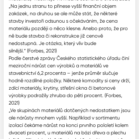
„Na jednu stranu to přinese vyšší finanční objem
zakázek, na druhou se ale může stát, že některé
stavby investoři odsunou s očekáváním, že cena
materiálu později o něco klesne. Anebo proto, že pro
ně bude stavba či rekonstrukce již cenově
nedostupná. Je otázka, který vliv bude
silnější.“ (Forbes, 2021)
Podle čerstvé zprávy Českého statistického úřadu činí
meziroční nárůst cen výrobků a materiálů ve
stavebnictví 6,2 procenta – jenže průměr slučuje
hodně rozdílné položky. Některé komodity si ceny drží,
zdící materiály, krytiny, střešní okna či betonové
výrobky podražily zhruba do pěti procent. (Forbes,
2021)
„Ve skupinách materiálů dotčených nedostatkem jsou
ale nárůsty mnohem vyšší. Například v sortimentu
izolací čekáme nárůst na konci prvního pololetí kolem
dvaceti procent, u materiálů na bázi dřeva a plechu