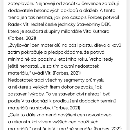
zateplování. Nejnověji od začátku července zdražují
dodavatelé betonových obkladů a dlažeb. A tento
trend jen tak nezmizí, jak pro časopis Forbes potvrdil
Radek Vít, ředitel české jedničky Stavebniny DEK,
která je součástí skupiny miliardáře Víta Kutnara.
(Forbes, 2021)
„Zvyšování cen materiálů na bázi plastu, dřeva a kovů
zatím pokračuje a předpokládáme, že potrvá
minimálně do podzimu letošního roku. Vrchol tedy
ještě nenastal. Je za tím akutní nedostatek
materiálu,“ uvádí Vít. (Forbes, 2021)
Nedostatek trápí všechny segmenty průmyslu
a některé z velkých firem dokonce zvažují až
zastavení výroby. To ve stavebnictví nehrozí, byť
podle Víta dochází k prodloužení dodacích termínů
materiálů na stavby. (Forbes, 2021)
„Celé to dále znamená navýšení cen novostaveb
a rekonstrukcí vlivem vyšších cen použitých
materiálů,“ nastiňuje Vít možné scénáře. (Forbes, 2021)