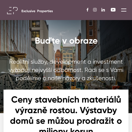
Buďte v obraze
Realitní služby, development a investment
vyžadují nejvyšší odbornost. Rádi se s Vámi
podělíme o naše názory a zkušenosti.
Ceny stavebních materiálů
výrazně rostou. Výstavby
domů se můžou prodražit o
miliony korun