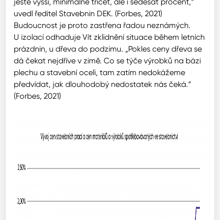
ještě vyšší, minimálně třicet, ale i šedesát procent,“
uvedl ředitel Stavebnin DEK. (Forbes, 2021)
Budoucnost je proto zastřena řadou neznámých.
U izolací odhaduje Vít zklidnění situace během letních
prázdnin, u dřeva do podzimu. „Pokles ceny dřeva se
dá čekat nejdříve v zimě. Co se týče výrobků na bázi
plechu a stavební oceli, tam zatím nedokážeme
předvídat, jak dlouhodobý nedostatek nás čeká.“
(Forbes, 2021)