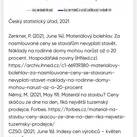
Český statistický úřad, 2021
Zenkner, P. (2021, June 14). Materiálový bolehlav. Za
nasmlouvané ceny se stavařům nevyplatí stavět.
Náklady na rodinné domy mohou narůst až o 20
procent. Hospodářské noviny (iHNed.cz).
https://archiv.ihned.cz/c1-66939380-materialovy-
bolehlav-za-nasmlouvane-ceny-se-stavarum-
nevyplati-stavet-naklady-na-rodinne-domy-
mohou-narust-az-o-20-procent
Němý, M. (2021, May 19). Materiál na stavbu? Ceny
skáčou ze dne na den, říká největší tuzemský
prodejce. Forbes. https://forbes.cz/material-na-
stavbu-ceny-skacou-ze-dne-na-den-rika-nejvetsi-
tuzemsky-prodejce/
CZSO. (2021, June 16). Indexy cen výrobců – květen