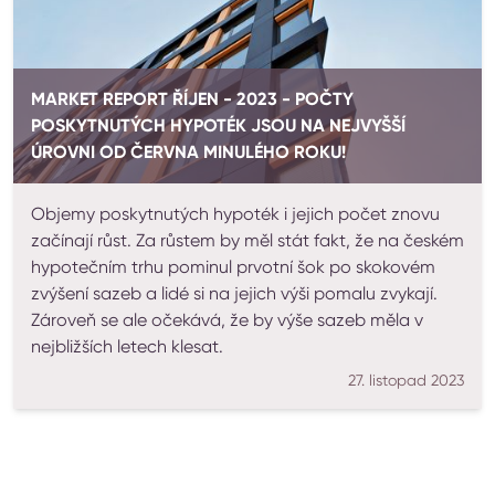
MARKET REPORT ŘÍJEN - 2023 - POČTY
POSKYTNUTÝCH HYPOTÉK JSOU NA NEJVYŠŠÍ
ÚROVNI OD ČERVNA MINULÉHO ROKU!
Objemy poskytnutých hypoték i jejich počet znovu
začínají růst. Za růstem by měl stát fakt, že na českém
hypotečním trhu pominul prvotní šok po skokovém
zvýšení sazeb a lidé si na jejich výši pomalu zvykají.
Zároveň se ale očekává, že by výše sazeb měla v
nejbližších letech klesat.
27. listopad 2023